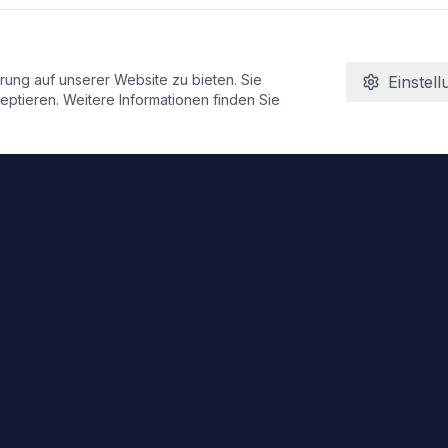
ung auf unserer Website zu bieten. Sie
Einstel
ptieren. Weitere Informationen finden Sie
Schnelllinks
Startseite
Über uns
Zimmer
Kontakt