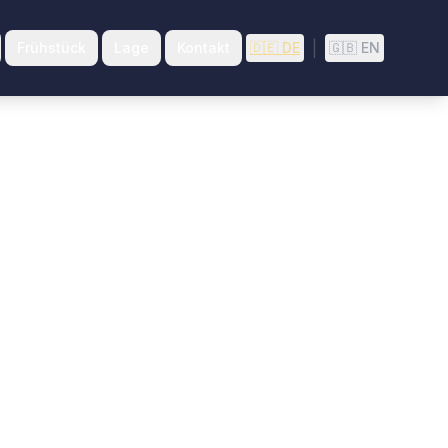
|
Frühstück
Lage
Kontakt
🇩🇪
DE
🇬🇧
EN