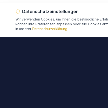
Datenschutzeinstellungen
Wir verwenden Cookies, um Ihnen die bestmögliche Erfahr
können Ihre Präferenzen anpassen oder alle Cookies akze
in unserer
Datenschutzerklärung
.
Kontakt
Makyan Saeed
HOTEL RUTHERBACH
Ruhrtalstraße 215 - 217
D-45219 Essen-Kettwig
0201 - 40 88 39 18
info@hotel-rutherbach.de