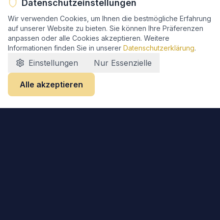
Datenschutzeinstellungen
Wir verwenden Cookies, um Ihnen die bestmögliche Erfahrung
auf unserer Website zu bieten. Sie können Ihre Präferenzen
anpassen oder alle Cookies akzeptieren. Weitere
Informationen finden Sie in unserer
Datenschutzerklärung
.
Einstellungen
Nur Essenzielle
Alle akzeptieren
Kontakt
Makyan Saeed
HOTEL RUTHERBACH
Ruhrtalstraße 215 - 217
D-45219 Essen-Kettwig
0201 - 40 88 39 18
info@hotel-rutherbach.de