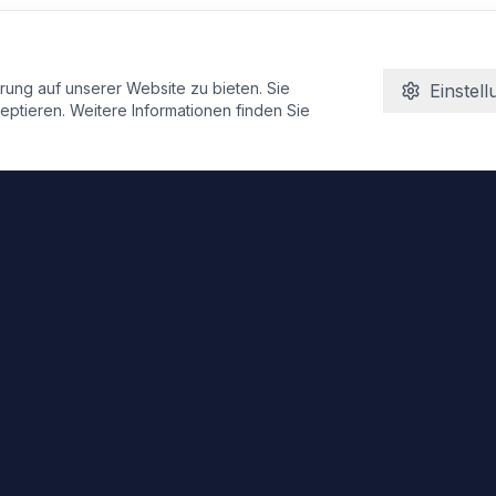
ung auf unserer Website zu bieten. Sie
Einstel
ptieren. Weitere Informationen finden Sie
Schnelllinks
Startseite
Über uns
Zimmer
Kontakt