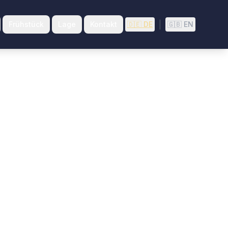
|
Frühstück
Lage
Kontakt
🇩🇪
DE
🇬🇧
EN