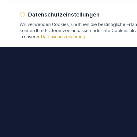
Datenschutzeinstellungen
Wir verwenden Cookies, um Ihnen die bestmögliche Erfahr
können Ihre Präferenzen anpassen oder alle Cookies akze
in unserer
Datenschutzerklärung
.
Kontakt
Makyan Saeed
HOTEL RUTHERBACH
Ruhrtalstraße 215 - 217
D-45219 Essen-Kettwig
0201 - 40 88 39 18
info@hotel-rutherbach.de